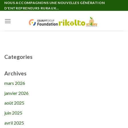
Passer
NOUS ACCOMPAGNONS UNE NOUVELLES GÉNÉRATION
D'ENTREPRENEURS RURAUX...
au
contenu
Categories
Archives
mars 2026
janvier 2026
août 2025
juin 2025
avril 2025