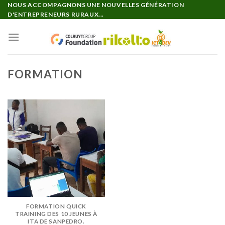
Passer
NOUS ACCOMPAGNONS UNE NOUVELLES GÉNÉRATION
D'ENTREPRENEURS RURAUX...
au
contenu
FORMATION
FORMATION QUICK
TRAINING DES 10 JEUNES À
ITA DE SANPEDRO.