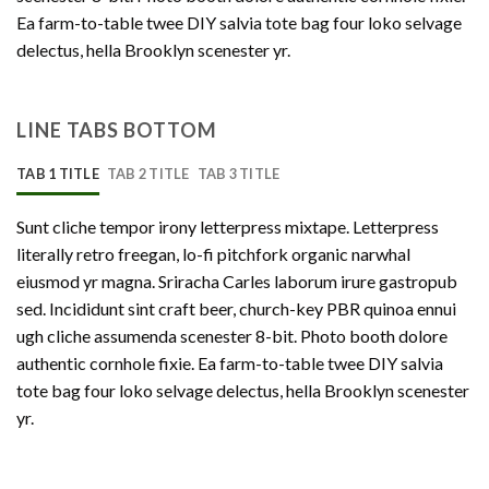
Ea farm-to-table twee DIY salvia tote bag four loko selvage
delectus, hella Brooklyn scenester yr.
LINE TABS BOTTOM
TAB 1 TITLE
TAB 2 TITLE
TAB 3 TITLE
Sunt cliche tempor irony letterpress mixtape. Letterpress
literally retro freegan, lo-fi pitchfork organic narwhal
eiusmod yr magna. Sriracha Carles laborum irure gastropub
sed. Incididunt sint craft beer, church-key PBR quinoa ennui
ugh cliche assumenda scenester 8-bit. Photo booth dolore
authentic cornhole fixie. Ea farm-to-table twee DIY salvia
tote bag four loko selvage delectus, hella Brooklyn scenester
yr.