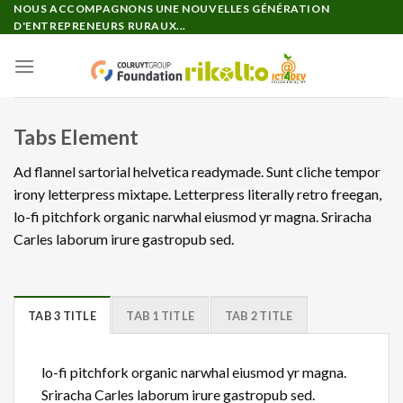
Passer
NOUS ACCOMPAGNONS UNE NOUVELLES GÉNÉRATION
D'ENTREPRENEURS RURAUX...
au
contenu
Tabs Element
Ad flannel sartorial helvetica readymade. Sunt cliche tempor
irony letterpress mixtape. Letterpress literally retro freegan,
lo-fi pitchfork organic narwhal eiusmod yr magna. Sriracha
Carles laborum irure gastropub sed.
TAB 3 TITLE
TAB 1 TITLE
TAB 2 TITLE
lo-fi pitchfork organic narwhal eiusmod yr magna.
Sriracha Carles laborum irure gastropub sed.