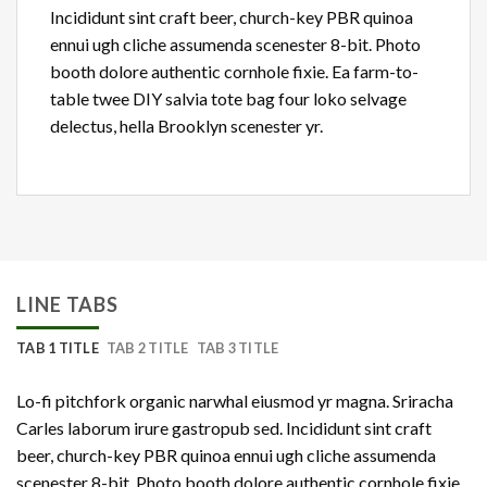
Incididunt sint craft beer, church-key PBR quinoa
ennui ugh cliche assumenda scenester 8-bit. Photo
booth dolore authentic cornhole fixie. Ea farm-to-
table twee DIY salvia tote bag four loko selvage
delectus, hella Brooklyn scenester yr.
LINE TABS
TAB 1 TITLE
TAB 2 TITLE
TAB 3 TITLE
Lo-fi pitchfork organic narwhal eiusmod yr magna. Sriracha
Carles laborum irure gastropub sed. Incididunt sint craft
beer, church-key PBR quinoa ennui ugh cliche assumenda
scenester 8-bit. Photo booth dolore authentic cornhole fixie.