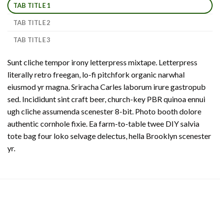
TAB TITLE 1
TAB TITLE 2
TAB TITLE 3
Sunt cliche tempor irony letterpress mixtape. Letterpress
literally retro freegan, lo-fi pitchfork organic narwhal
eiusmod yr magna. Sriracha Carles laborum irure gastropub
sed. Incididunt sint craft beer, church-key PBR quinoa ennui
ugh cliche assumenda scenester 8-bit. Photo booth dolore
authentic cornhole fixie. Ea farm-to-table twee DIY salvia
tote bag four loko selvage delectus, hella Brooklyn scenester
yr.