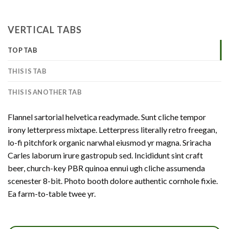
VERTICAL TABS
TOP TAB
THIS IS TAB
THIS IS ANOTHER TAB
Flannel sartorial helvetica readymade. Sunt cliche tempor
irony letterpress mixtape. Letterpress literally retro freegan,
lo-fi pitchfork organic narwhal eiusmod yr magna. Sriracha
Carles laborum irure gastropub sed. Incididunt sint craft
beer, church-key PBR quinoa ennui ugh cliche assumenda
scenester 8-bit. Photo booth dolore authentic cornhole fixie.
Ea farm-to-table twee yr.