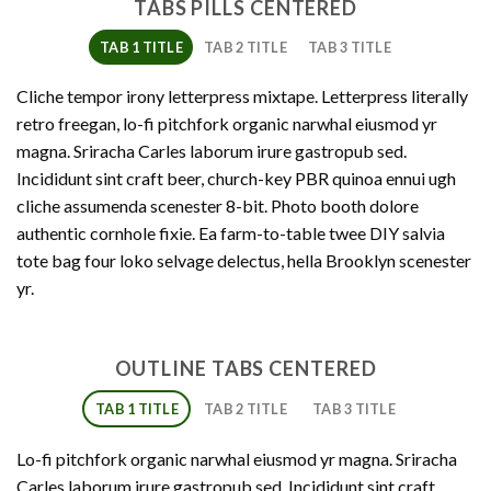
TABS PILLS CENTERED
TAB 1 TITLE
TAB 2 TITLE
TAB 3 TITLE
Cliche tempor irony letterpress mixtape. Letterpress literally
retro freegan, lo-fi pitchfork organic narwhal eiusmod yr
magna. Sriracha Carles laborum irure gastropub sed.
Incididunt sint craft beer, church-key PBR quinoa ennui ugh
cliche assumenda scenester 8-bit. Photo booth dolore
authentic cornhole fixie. Ea farm-to-table twee DIY salvia
tote bag four loko selvage delectus, hella Brooklyn scenester
yr.
OUTLINE TABS CENTERED
TAB 1 TITLE
TAB 2 TITLE
TAB 3 TITLE
Lo-fi pitchfork organic narwhal eiusmod yr magna. Sriracha
Carles laborum irure gastropub sed. Incididunt sint craft