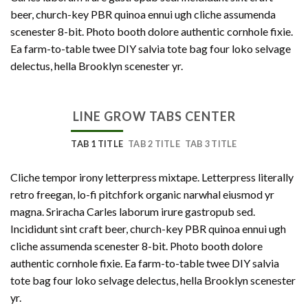
beer, church-key PBR quinoa ennui ugh cliche assumenda
scenester 8-bit. Photo booth dolore authentic cornhole fixie.
Ea farm-to-table twee DIY salvia tote bag four loko selvage
delectus, hella Brooklyn scenester yr.
LINE GROW TABS CENTER
TAB 1 TITLE
TAB 2 TITLE
TAB 3 TITLE
Cliche tempor irony letterpress mixtape. Letterpress literally
retro freegan, lo-fi pitchfork organic narwhal eiusmod yr
magna. Sriracha Carles laborum irure gastropub sed.
Incididunt sint craft beer, church-key PBR quinoa ennui ugh
cliche assumenda scenester 8-bit. Photo booth dolore
authentic cornhole fixie. Ea farm-to-table twee DIY salvia
tote bag four loko selvage delectus, hella Brooklyn scenester
yr.